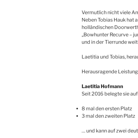
Vermutlich nicht viele A
Neben Tobias Hauk hat 
holländischen Doorwerth 
„Bowhunter Recurve – jun
und in der Tierrunde wei
Laetitia und Tobias, her
Herausragende Leistungen
Laetitia Hofmann
Seit 2016 belegte sie au
8 mal den ersten Platz
3 mal den zweiten Platz
… und kann auf zwei deu