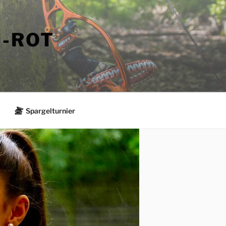
N-ROT
Spargelturnier