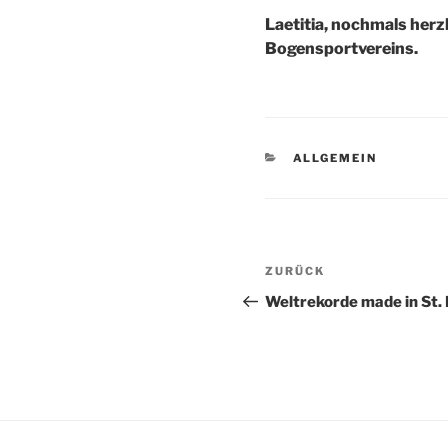
Laetitia, nochmals herz
Bogensportvereins.
KATEGORIEN
ALLGEMEIN
Beitragsnaviga
Vorheriger
ZURÜCK
Beitrag
Weltrekorde made in St. L