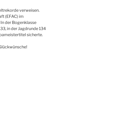
eltrekorde verweisen.
ft (EFAC) im
. In der Bogenklasse
33, in der Jagdrunde 134
ameistertitel sicherte.
e Glückwünsche!