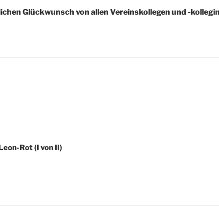
lichen Glückwunsch von allen Vereinskollegen und -kollegi
tion
eon-Rot (I von II)