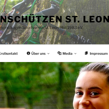
NSCHÜTZEN ST. LEO
oundbogen Sportverein St. Leon-Rot 1983 e.V.
Erstkontakt
Über uns
Media
Impressum