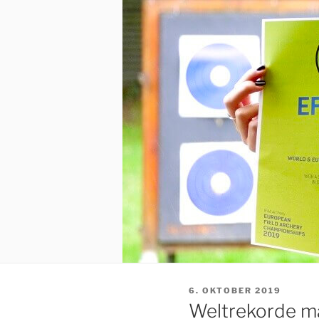
VERÖFFENTLICHT
6. OKTOBER 2019
AM
Weltrekorde mad