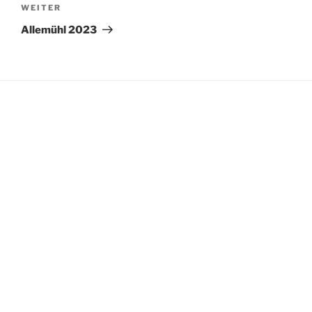
Nächster
WEITER
Beitrag
Allemühl 2023