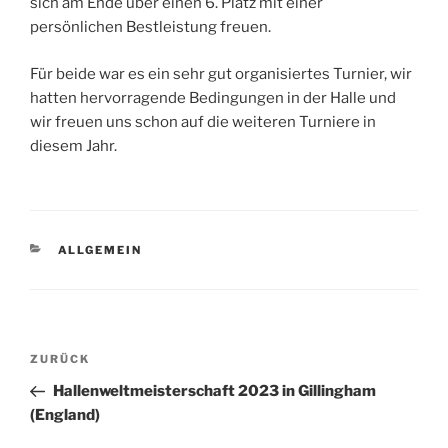
sich am Ende über einen 6. Platz mit einer
persönlichen Bestleistung freuen.
Für beide war es ein sehr gut organisiertes Turnier, wir
hatten hervorragende Bedingungen in der Halle und
wir freuen uns schon auf die weiteren Turniere in
diesem Jahr.
KATEGORIEN
ALLGEMEIN
Beitragsnavigation
Vorheriger
ZURÜCK
Beitrag
Hallenweltmeisterschaft 2023 in Gillingham
(England)