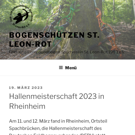
Zum
Inhalt
springen
BOGENSCHÜTZEN ST.
LEON-ROT
Feld- und Compoundbogen Sportverein St. Leon-Rot 1983 e.V.
Menü
VERÖFFENTLICHT
19. MÄRZ 2023
AM
Hallenmeisterschaft 2023 in
Rheinheim
Am 11. und 12. März fand in Rheinheim, Ortsteil
Spachbrücken, die Hallenmeisterschaft des